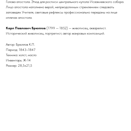
Голова апостола. Этюд для росписи центрального купола Исаакиевского собора.
Лицо апостола наполнено верой, непреодолимым стремлением следовать
заповедям Учителя, световые рефлексы профессионально переданы на лице
иплечах апостола.
Карл Павлович Брюллов
(1799 — 1852) — живописец, акварелист.
Исторический живописец, портретист, автор жанровых композиций.
Автор: Брюллов К.П.
Период: 1843–1847
Техника: холст, масло
Инвентарь: Ж-14
Размер: 28,5х21,5