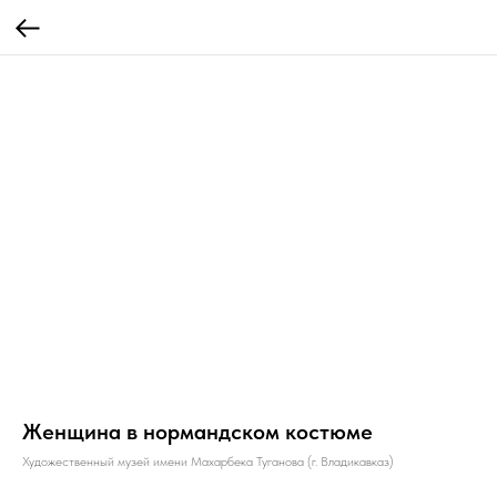
Женщина в нормандском костюме
Художественный музей имени Махарбека Туганова (г. Владикавказ)