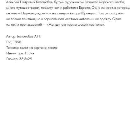
Алексей Петрович Боголюбов, будучи художником Главного морского штаба,
много путешествовал, подолгу жил и работал в Европе. Одно из мест, в котором
он жил — Нормандия, регион на северо-западе Франции. Там он создавал
не только пейзажи, но и зарисовывал местных жителей и их одежду. Одно
из таких произведений — «Женщина в нормандском костюме».
Автор: Боголюбов А.П.
Год: 1858
Техника: холст на картоне, масло
Инвентарь: 153-ж
Размер: 38,5х29