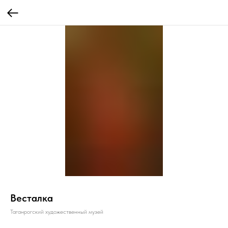
Весталка
Таганрогский художественный музей