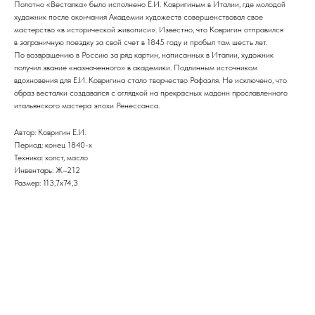
Полотно «Весталка» было исполнено Е.И. Ковригиным в Италии, где молодой
художник после окончания Академии художеств совершенствовал свое
мастерство «в исторической живописи». Известно, что Ковригин отправился
в заграничную поездку за свой счет в 1845 году и пробыл там шесть лет.
По возвращению в Россию за ряд картин, написанных в Италии, художник
получил звание «назначенного» в академики. Подлинным источником
вдохновения для Е.И. Ковригина стало творчество Рафаэля. Не исключено, что
образ весталки создавался с оглядкой на прекрасных мадонн прославленного
итальянского мастера эпохи Ренессанса.
Автор: Ковригин Е.И.
Период: конец 1840-х
Техника: холст, масло
Инвентарь: Ж–212
Размер: 113,7х74,3