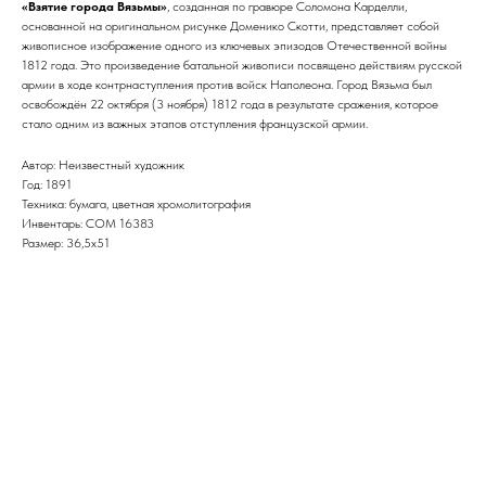
«Взятие города Вязьмы»
, созданная по гравюре Соломона Карделли,
основанной на оригинальном рисунке Доменико Скотти, представляет собой
живописное изображение одного из ключевых эпизодов Отечественной войны
1812 года. Это произведение батальной живописи посвящено действиям русской
армии в ходе контрнаступления против войск Наполеона. Город Вязьма был
освобождён 22 октября (3 ноября) 1812 года в результате сражения, которое
стало одним из важных этапов отступления французской армии.
Автор: Неизвестный художник
Год: 1891
Техника: бумага, цветная хромолитография
Инвентарь: СОМ 16383
Размер: 36,5х51