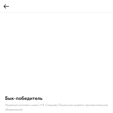
Бык-победитель
Музейный комплекс имени И.Я. Словцова (Тюменское музейно-просветительское
объединение)