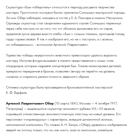
Скульптура «Бык-победитель» относится к периоду расцвета творчества
мастера. Прототипом послужил бычок-трехлетка Солнышко альгаузской породы.
За ним Обер наблюдал, находясь в гостях у Е. А. Лансере в имении Нескучном.
Однажды скульптор стал свидетелем курьезного случая: Солнышко перекинул
через себя пастуха из-за того, что тот обманом выманивал его из сарая,
предлагая кусок дерева вместо хлеба. «Бык с сизыми глазами, приподняв голову,
гордо торжествовал. Я так и изобразил его, но не с пастухом, а с волком,
им побежденным»,
-
вспоминал Артемий Лаврентьевич.
Торжество победы неукротимого животного превосходно удалось выразить
мастеру. Могучая фигура вызывает в памяти представления о мощи, силе
плодородия, которые издревле олицетворял бык. Тонкая нюансировка деталей,
прекрасно переданная в бронзе, позволяет автору не перейти на уровень
символа, а сохранить реалистичность звериного образа.
Отливка скульптуры была произведена в бронзоволитейной мастерской
К. Ф. Верфеля.
Артемий Лаврентьевич Обер
(10 марта 1843, Москва — 4 октября 1917,
Петроград) —
выдающийся скульптор-анималист рубежа XIX—XX вв.еков,
поднявший отечественную анималистическую пластику на новый уровень. Его
персонажи-«индивидуумы» с характером, живущие динамичной жизнью,
наполненной коллизиями. По словам А. Н. Бенуа, «Оберу удавалось изображение
зверей не потому только, что он, как никто, знал их анатомию, малейшие