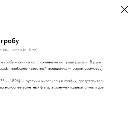
 гробу
нный музей (г. Чита)
в гробу мужчины со сложенными на груди руками. В руке
ękowski, наиболее известный псевдоним — Барон Брамбеус).
35 — 1896) — русский живописец и график, представитель
 из наиболее заметных фигур в монументальной скульптуре