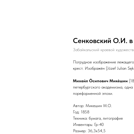
Сенковский О.И. в
Забайкальский краевой художестве
Погрудное изображение лежащего 
крест. Изображён (Józef Julian S
Михаи́л О́сипович Мике́шин
(18
петербургского академизма, одна
пореформенной эпохи.
Автор: Микешин М.О.
Год: 1858
Техника: бумага, литография
Инвентарь: Гр-40
Размер: 36,3х54,5