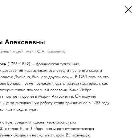
ы Алексеевны
венный музей имени Ф.А. Коваленко
брен
(1755−1842) — французская художница.
 детстве, её наставником был отец, а после его смерти
Франсуа Дуайена, бывшего другом семьи. В 1769 году по его
иэля Бриара, позже познакомилась с такими мастерами, как
которые также помогали ей советами. Виже-Лебрен
ать портрет королевы Марии Антуанетты. Он получил
нице за выполненную работу стало принятие её в 1783 году
вописи и скульптуры.
 стиле, соединяя идеалы неоклассицизма
80-х годов, Виже-Лебрен она много путешествовала
твенных академий нескольких стран. Вспыхнувшую