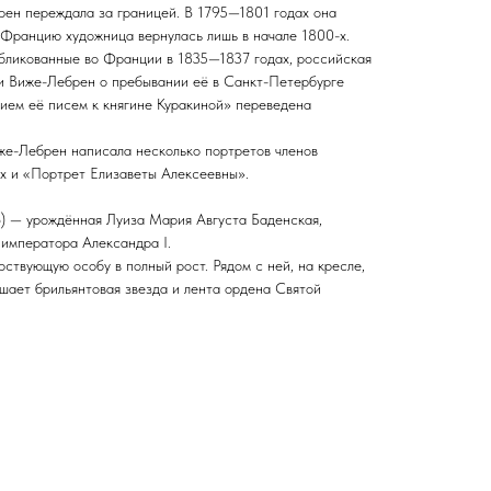
ен переждала за границей. В 1795—1801 годах она
 Францию художница вернулась лишь в начале 1800-х.
бликованные во Франции в 1835—1837 годах, российская
и Виже-Лебрен о пребывании её в Санкт-Петербурге
ием её писем к княгине Куракиной» переведена
же-Лебрен написала несколько портретов членов
х и «Портрет Елизаветы Алексеевны».
) — урождённая Луиза Мария Августа Баденская,
 императора Александра I.
ствующую особу в полный рост. Рядом с ней, на кресле,
шает брильянтовая звезда и лента ордена Святой