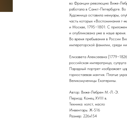
во Франции революцию Виже-Лебр
работала в Санкт-Петербурге. Во
Художница оставила мемуары, опу
часть которых «Воспоминания г-ж
и Москве, 1795−1801: С приложен
и опубликована уже в наше время.
Во время пребывания в России Ви
императорской фамилии, среди ни
Елизавета Алексеевна (1779−1826
российская императрица, супруга
Парадный портрет изображает цар
горностаевая мантия. Платье укра
Великомученицы Екатерины.
Автор: Виже-Лебрен М.-Л.-Э.
Период: Конец ХVIII в.
Техника: холст, масло
Инвентарь: Ж-516
Размер: 226х154