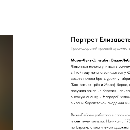
Портрет Елизавет
Краснодарский краевой художест
Мари-Луиз-Элизабет Виже-Ле
Живописи начала учиться в раннем
в 1767 году начала заниматься у 
совету начала брать уроки у Габр
Жан-Батист Грёз и Жозеф Верне, 
получила заказ из Версаля напис
высокую оценку, и Наградой худож
в члены Королевской академии жи
Виже-Лебрен работала в салонном
и сентиментализма. Начиная с 17
по Европе, стала членом художес