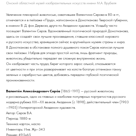
Омский областной музей изобразительных искусств имени М.А. Врубеля
Увлечение пленэрной живописью, охватившее Валентина Серова в 80-е гг.,
отмечается и в пейзаже «Пруд», написанном в Домотканово Тверской губернии,
в имении В. Д. фон Дервиза, друга по Академии художеств. Усадьбу часто
посещает Валентин Серов. Вдохновлённый поэтической природой Домотканова,
здесь он создаёт свои лучшие произведения, ставшие классикой мирового
и русского искусства, хранящиеся сейчас в крупнейших музеях страны и мира.
В Домотканово в обстановке полного душевного покоя Серов написал лучшие
свои пейзажи. Избрав для этюда простой мотив, лишь фрагмент природы,
живописец убедительно передает ее сложную внутреннюю жизнь.
Он изображает часть пруда, берег которого зарос ольхой, отказывается
от цветности и при этом разворачивает на холсте богатую оттенками гамму
зеленых и серебристых цветов, добиваясь передачи глубокой поэтической
проникновенности.
Валенти́н Алекса́ндрович Серо́в
(1865−1911) — русский живописец
и рисовальщик, один из главных и наиболее популярных портретистов русского
модерна рубежа XIX—XX вв.еков. Академик (с 1898), действительный член (1903
—1905) Императорской Академии художеств.
Автор: Серов В.А.
Период: 1880-е
Техника: картон, масло
Инвентарь: Инв. Жр–343
Размер: 49,5х65