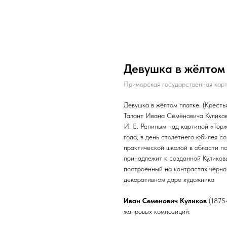
Девушка в жёлтом
Приморская государственная карт
Девушка в жёлтом платке. (Кресть
Талант Ивана Семёновича Куликов
И. Е. Репиным над картиной «Тор
года, в день столетнего юбилея с
практической школой в области п
принадлежит к созданной Куликов
построенный на контрастах чёрно
декоративном даре художника
Иван Семенович Куликов
(1875—
жанровых композиций.