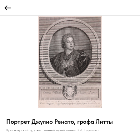
Портрет Джулио Ренато, графа Литты
Красноярский художественный музей имени В.И. Сурикова