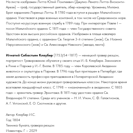
На листе изображен Литта Юлий Помпеевич (Джулио-Ренато Литта-Висконти-
Арезе) — граф, государственный деятель, обер-камергер. Уроженец Милана.
Брат кардинала Лоренцо Литты. В 1780 года вступил в рыцари Мальтийского
ордена. Участвовал в ряде военных компаний, в том числе на Средиземном море.
Поступил на русскую военную службу в 1789 году. При императоре Павле I —
посол Мальтийского ордена. С 1811 года — член Государственного совета.
Удостоен всех высших российских орденов. Изображен в плаще кавалера
Мальтийского ордена, с орденами Св. Георгия 3-й степени (знак), Св. Иоанна
Иерусалимского (знак) и Св. Александра Невского (звезда, лента).
Игнатий Себастьян Клаубер
(1753/54−1817) —
немецкий гравер резцом,
портретист.
Гравированию обучался у своего отца И.-Б. Клаубера. Занимался
в Риме и Париже у И.-Г. Вилле. В 1785 году — член Королевской Академии
живописи и скульптуры в Париже. В 1796 году был приглашен в Петербург, где
занял должность профессора преподавания в Императорской Академии
художеств. До конца жизни руководил гравировальным классом. Некоторое время
возглавлял ландшафтный класс. С 1798 — «назначенный» в академики. С 1805
года — хранитель гравюр Эрмитажа. В 1811 году удостоен ордена Св.
Владимира IV степени. Среди его учеников — Н. И. Уткин, С. Ф. Галактионов,
А. Г. Ухтомский, Е. О. Скотников и другие.
Автор: Клаубер И.С.
Год: 1804
Техника: бумага, гравюра резцом
Инвентарь: Г – 2029