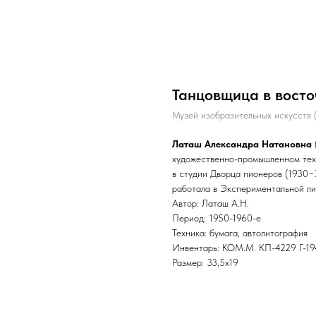
Танцовщица в вост
Музей изобразительных искусств 
Латаш Александра Натановна
художественно-промышленном тех
в студии Дворца пионеров (1930−
работала в Экспериментальной ли
Автор: Латаш А.Н.
Период: 1950-1960-е
Техника: бумага, автолитография
Инвентарь: КОМ.М. КП-4229 Г-1
Размер: 33,5х19