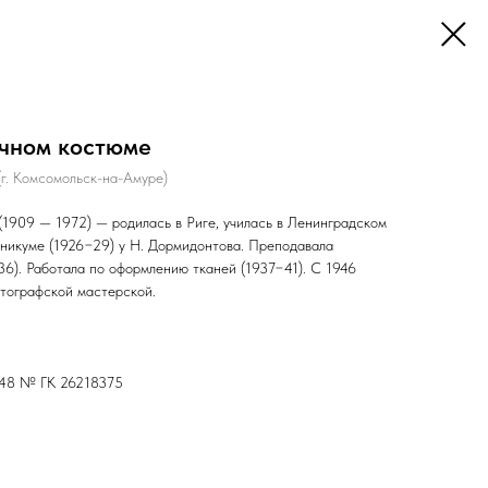
очном костюме
(г. Комсомольск-на-Амуре)
(1909 — 1972) —
родилась в Риге, училась в Ленинградском
никуме (1926−29) у Н. Дормидонтова. Преподавала
36). Работала по оформлению тканей (1937−41). С 1946
тографской мастерской.
948 № ГК 26218375