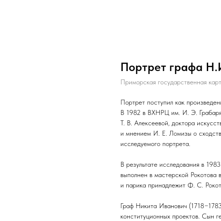
Портрет графа Н.
Приморская государственная карт
Портрет поступил как произведен
В 1982 в ВХНРЦ им. И. Э. Грабаря
Т. В. Алексеевой, доктора искусс
и мнением И. Е. Ломизы о сходст
исследуемого портрета.
В результате исследования в 1983
выполнен в мастерской Рокотова в
и парика принадлежит Ф. С. Рокот
Граф Никита Иванович (1718−1783
конституционных проектов. Сын 