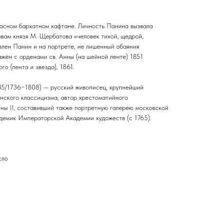
асном бархатном кафтане. Личность Панина вызвала
овам князя М. Щербатова «человек тихой, щедрой,
влен Панин и на портрете, не лишенный обаяния
ажён с орденами св. Анны (на шейной ленте) 1851
о (лента и звезда), 1861.
35/1736−1808) — русский живописец, крупнейший
нского классицизма; автор хрестоматийного
ны II, составивший также портретную галерею московской
адемик Императорской Академии художеств (с 1765).
сло