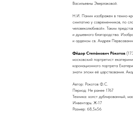
Васильевны Эверлаковой.
Н.И. Панин изображен в темно-кр
симпатию у современников, по сл
человеколюбивой». Таким предста
и душевного благородства. Изобр
и орденом св. Андрея Первозванног
Фёдор Степа́нович Ро́котов
(17
московский портретист екатерини
коронационного портрета Екатери
знати эпохи её царствования. Ак
Автор: Рокотов Ф.С.
Период: Не ранее 1767
Техника: холст дублированный, ма
Инвентарь: Ж-17
Размер: 68,5х56