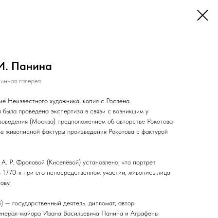
И. Панина
инная галерея
ие Неизвестного художника, копия с Рослена.
 была проведена экспертиза в связи с возникшим у
твоведения (Москва) предположением об авторстве Рокотова
ве живописной фактуры произведения Рокотова с фактурой
 А. Р. Фроловой (Киселёвой) установлено, что портрет
 1770-х при его непосредственном участии, живопись лица
ову.
) — государственный деятель, дипломат, автор
генерал-майора Ивана Васильевича Панина и Аграфены