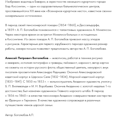
Изображен водопад в Баварии, в окрестностях немецкого курортного города
Бад-Киссинген, — один из оздоровительных бальнеологических центров,
прославившийся в XIX веке как «Всемирное курортное место», известное своими
минеральными источниками.
В период своей пенсионерской поездки (1854−1860), в Дюссельдорфе,
в 1859 г. А. П. Боголюбов познакомился с талантливым художником А. Михелисом.
Через некоторое время он встретил Михелиса больным и истощенным
в Киссингене. Из своих поездок А. П. Боголюбов привозил массу этюдов
и рисунков. Характерные для первого зарубежного периода художника размер
работы, манера письма позволяют предположить авторство А. П. Боголюбова.
Алексей Петрович Боголюбов
— живописец, работал в технике рисунка
и акварели, исполнял литографии и гравюры; пейзажист, маринист, автор картин
на сюжеты из истории русского флота; общественный деятель, мемуарист; внук
писателя-просветителя Александра Радищева. Окончил Александровский
кадетский корпус в Царском Селе (1832−1834), Морской кадетский корпус
(1835−1841). С 1850 по 1853 г. — вольнослушатель Академии художеств, учился у
Б. П. Виллевальде и М. Н. Воробьева. Окончив Академию с золотой медалью 1-го
достоинства, был назначен художником Главного морского штаба. В период
с 1856 по 1860 г. в качестве пенсионера Академии совершенствовал мастерство
во Франции и Германии. В качестве художника сопровождал в различных
путешествиях членов царской семьи.
Автор: Боголюбов А.П.