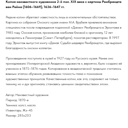
Копия неизвестного художника 2-й пол. XIX века с картины Рембрандта
ван Рейна (1606–1669), 1636–1647 гг.
Редкие копии обретают известность лишь в исключительных обстоятельствах.
Картина из собрания Омского музея имени М.А. Врубеля привлекла внимание
специалистов после повреждения подлинной «Данаи» Рембрандта в Эрмитаже в
1985 году. Омская копия, признанная наиболее близкой к оригиналу, 12 лет
находилась в Ленинграде (Санкт-Петербурге), помогая реставраторам. В 1997
году Эрмитаж выпустил книгу «Даная. Судьба шедевра Рембрандта», где выразил
благодарность омским коллегам.
Произведение поступило в музей в 1927 году из Русского музея. Ранее оно
принадлежало Императорской Академии художеств и, вероятно, было создано её
учеником в 1875–1876 годах. Копирование в академической традиции считалось
важным этапом обучения, развивавшим точность глаза и понимание
художественных принципов. Качественные копии, как эта, сохраняют не только
технику, но и дух оригинала, становясь ценными свидетельствами эпохи.
Автор: Неизвестный художник
Период: 1870-е
Техника: холст, масло
Инвентарь: Жз–45
Размер: 285х203